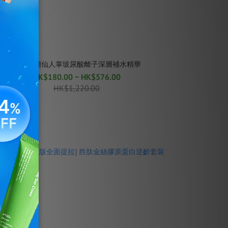
藍龍舌蘭仙人掌玻尿酸離子深層補水精華
紅魚腥
HK$180.00 ~ HK$576.00
H
HK$1,220.00
BEST