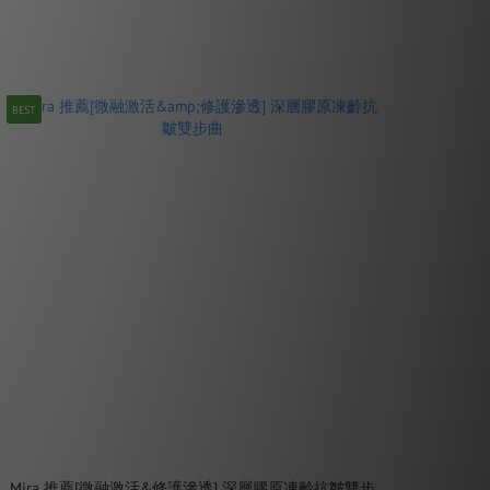
BEST
Mira 推薦[微融激活&修護滲透] 深層膠原凍齡抗皺雙步