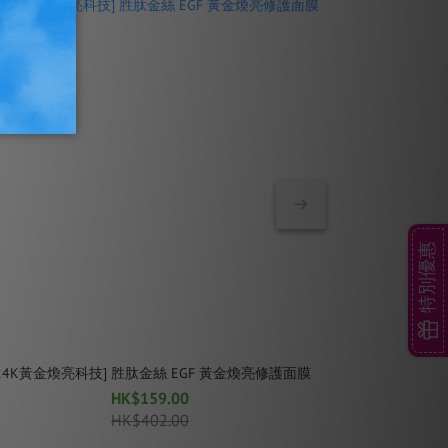
特別優惠
[24K黃金煥亮科技] 胜肽金絲 EGF 黃金煥亮修護面膜
[奈米珠光
HK$159.00
HK$402.00