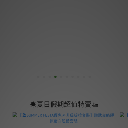
☀️夏日假期超值特賣🚤