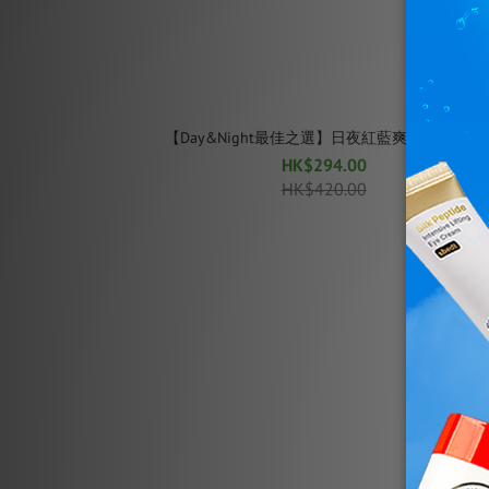
【Day&Night最佳之選】日夜紅藍爽膚棉片套裝
HK$294.00
HK$420.00