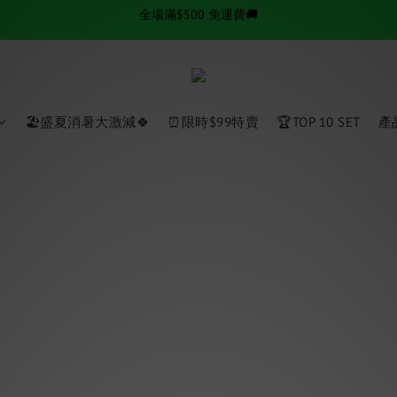
✨逆齡秘訣✨ 金絲拉提套組熱賣中
✨逆齡秘訣✨ 金絲拉提套組熱賣中
全場滿$500 免運費🚚
✨逆齡秘訣✨ 金絲拉提套組熱賣中
🏖盛夏消暑大激減🍀
⏰限時$99特賣
🏆TOP 10 SET
產