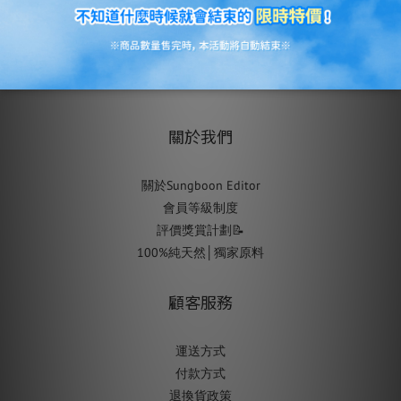
關於我們
關於Sungboon Editor
會員等級制度
評價獎賞計劃📝
100%純天然│獨家原料
顧客服務
運送方式
付款方式
退換貨政策