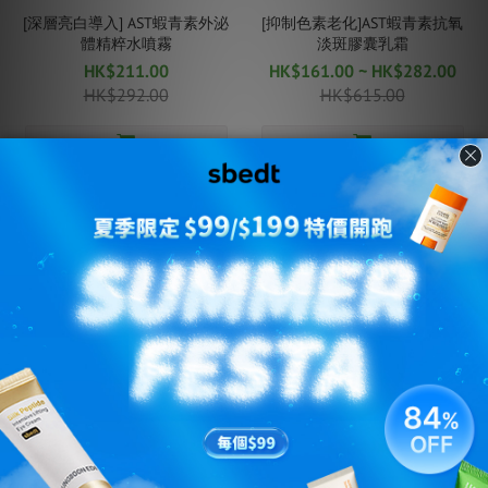
[深層亮白導入] AST蝦青素外泌
[抑制色素老化]AST蝦青素抗氧
體精粹水噴霧
淡斑膠囊乳霜
HK$211.00
HK$161.00 ~ HK$282.00
HK$292.00
HK$615.00
NEW
[潔面即煥亮] AST蝦青素煥亮淨
AST蝦青素淡斑提亮防曬霜
膚潔面泡沫
HK$99.00