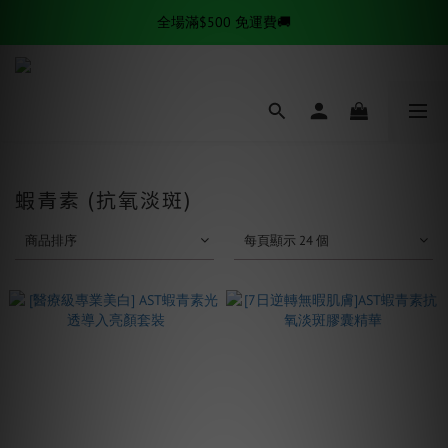
全場滿$500 免運費🚚
✨逆齡秘訣✨ 金絲拉提套組熱賣中
✨逆齡秘訣✨ 金絲拉提套組熱賣中
蝦青素 (抗氧淡斑)
商品排序
每頁顯示 24 個