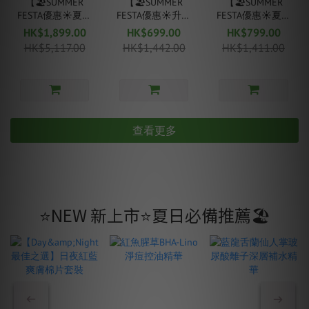
【🏖SUMMER
【🏖SUMMER
【🏖SUMMER
FESTA優惠☀️夏天
FESTA優惠☀️升級
FESTA優惠☀️夏天
完美去斑套裝】
提拉套裝】胜肽
清爽收毛孔】
HK$1,899.00
HK$699.00
HK$799.00
Melashot去斑醫
金絲膠原蛋白逆
NMN綠蕃茄毛孔
HK$5,117.00
HK$1,442.00
HK$1,411.00
療美容儀+AST系
齡套裝
立體升級組
列
查看更多
⭐️NEW 新上市⭐️夏日必備推薦🏖