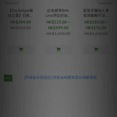
【Day&Night最
紅魚腥草BHA-
藍龍舌蘭仙人掌
佳之選】日夜紅
Lino淨痘控油精
玻尿酸離子深層
藍爽膚棉片套裝
華
補水精華
HK$294.00
HK$223.00 ~
HK$180.00 ~
HK$420.00
HK$599.00
HK$576.00
HK$1,320.00
HK$1,220.00
BEST