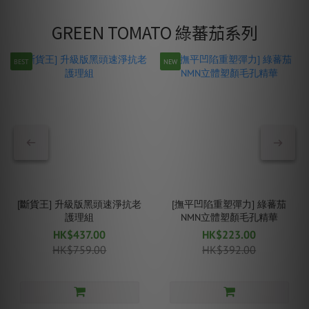
GREEN TOMATO 綠蕃茄系列
BEST
NEW
[斷貨王] 升級版黑頭速淨抗老
[撫平凹陷重塑彈力] 綠蕃茄
護理組
NMN立體塑顏毛孔精華
HK$437.00
HK$223.00
HK$759.00
HK$392.00