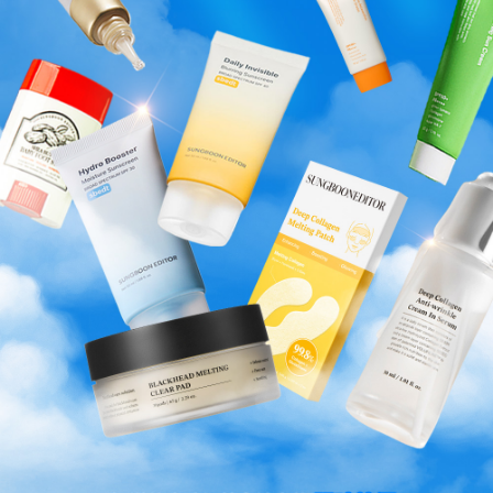
Mira 推薦[微融激活&修護滲透] 深層膠原凍齡抗皺雙步曲
HK$299.00 ~ HK$599.00
HK$2,194.00
DEEP COLLGEN 深層膠原蛋白系列
BEST