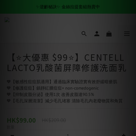
✨逆齡秘訣✨ 金絲拉提套組熱賣中
✨逆齡秘訣✨ 金絲拉提套組熱賣中
全場滿$500 免運費🚚
✨逆齡秘訣✨ 金絲拉提套組熱賣中
【⭐️大優惠 $99⭐️】CENTELL
LACTO乳酸菌屏障修護洗面乳
💙【敏感性痘痘肌適用】通過臨床實驗證實有效舒緩暗瘡肌
💙【修護痘痘】鎮靜紅腫痘痘+ non-comedogenic
💙【抑制皮脂分泌】使用1次 改善皮脂達90.5%
💙【毛孔深層清潔】減少毛孔堵塞 清除毛孔內老廢物質和角質
HK$99.00
HK$209.00
數量