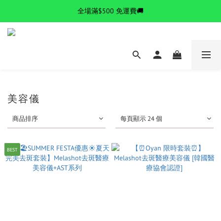
✨逆齡秘訣✨ 金絲拉提套組熱賣中
全場滿$500 免運費🚚
✨逆齡秘訣✨ 金絲拉提套組熱賣中
美容儀
商品排序
每頁顯示 24 個
BEST