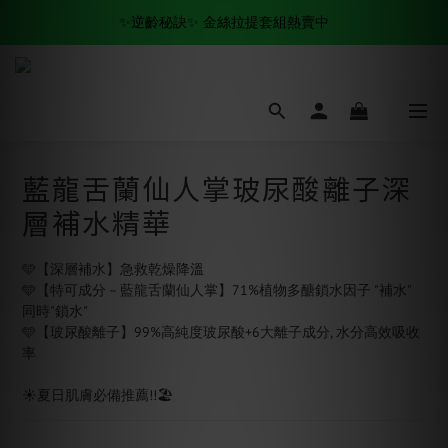
✨逆齡秘訣✨ 金絲拉提套組熱賣中
全場滿$500 免運費🚚
✨逆齡秘訣✨ 金絲拉提套組熱賣中
藍龍舌蘭仙人掌玻尿酸離子深
層補水精華
🩵【深層補水】急救乾燥降溫
🩵【特可成分－藍龍舌蘭仙人掌】71%植物多醣鎖水因子 "補水" 
同時"鎖水"
🩵【玻尿酸離子】99%高純度玻尿酸+6大離子成分, 水分高效吸收
率
☀️夏日肌膚必備推薦!!🏖