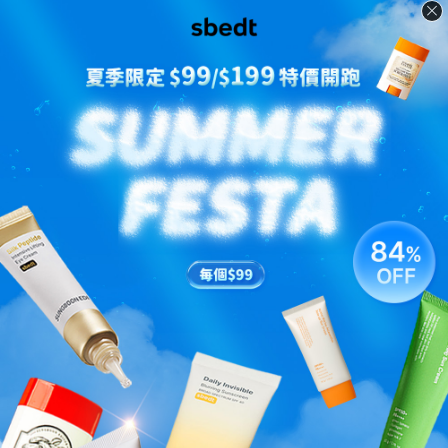
【⭐️大優惠 $99⭐️】綠蕃茄
[根源重塑毛孔] 藥草微針毛
毛孔深導微針精華300
孔修復軟膜
HK$99.00
HK$205.00
HK$467.00
HK$359.00