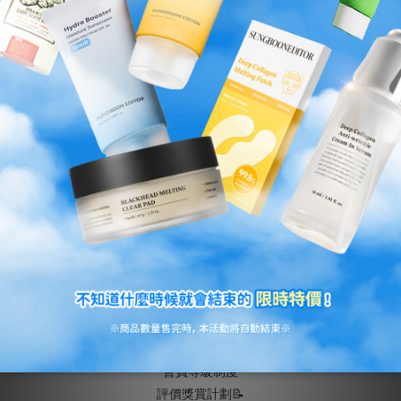
【⭐️大優惠 $99⭐️】
[痘痘肌專用]CENTELL
CENTELL LACTO 乳酸菌屏
LACTO 乳酸菌屏障修護乳
障修護精華
霜
HK$99.00
HK$151.00
HK$362.00
HK$318.00
關於我們
關於Sungboon Editor
會員等級制度
評價獎賞計劃📝