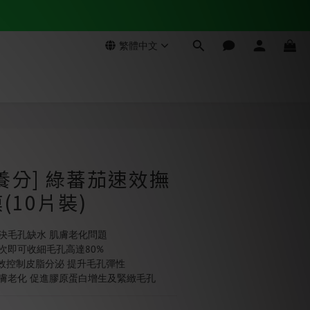
繁體中文
立即購買
養分] 綠蕃茄速效撫
(10片裝)
解決毛孔缺水 肌膚老化問題
次即可收細毛孔高達80%   
 P】有效控制皮脂分泌 提升毛孔彈性
皮膚老化 促進膠原蛋白增生及緊緻毛孔