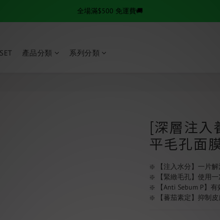
✨逆齡秘訣✨ 金絲拉提套組熱賣中
✨逆齡秘訣✨ 金絲拉提套組熱賣中
全場滿$500 免運費🚚
 SET
產品分類
系列分類
✨逆齡秘訣✨ 金絲拉提套組熱賣中
[深層注入
平毛孔面膜
❇️ 【注入水分】一片
❇️ 【緊緻毛孔】使用一
❇️ 【Anti Sebum
❇️ 【蕃茄素定】抑制