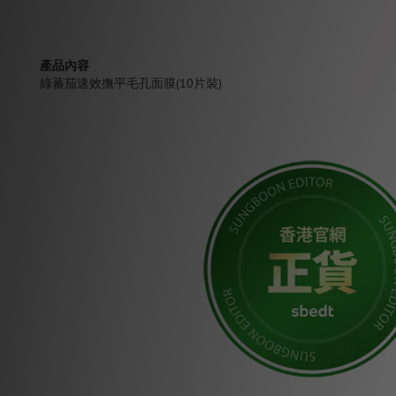
產品內容
綠蕃茄速效撫平毛孔面膜(10片裝)