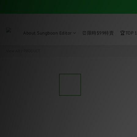
About Sungboon Editor
⏰限時$99特賣
🏆TOP 1
View All
/
PRODUCT