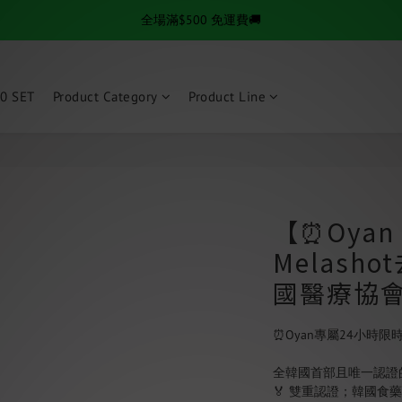
✨逆齡秘訣✨ 金絲拉提套組熱賣中
✨逆齡秘訣✨ 金絲拉提套組熱賣中
全場滿$500 免運費🚚
0 SET
Product Category
Product Line
✨逆齡秘訣✨ 金絲拉提套組熱賣中
【⏰Oya
Melash
國醫療協會
⏰Oyan專屬24小時限
全韓國首部且唯一認證
🏅 雙重認證；韓國食