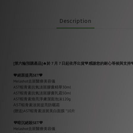
Description
[第六輪預購
產品]
🔥於 7 月 7 日起依序出貨💚感謝您的耐心等候與支持
🧡
絕斑提亮SET🧡
Melashot去斑醫療美容儀
AST蝦青素抗氧淡斑膠囊精華30ml
AST蝦青素抗氧淡斑膠囊乳霜50ml
AST蝦青素煥亮淨膚潔面泡沫120g
AST蝦青素淡斑提亮防曬霜
(贈送)AST蝦青素淡斑美白面膜 *10片
💜
暗沉絕殺SET
💜
Melashot去斑醫療美容儀