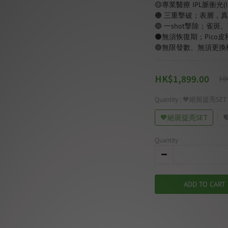
🟡專業醫療 IPL脈衝光(Inte
🟠 三重擊破；表層，
🔵 一shot撃除；雀
⚫無須恢復期；Pico
🟢無限發數、無須更
HK$1,899.00
HK
Quantity
: 🧡絕斑提亮SET
🧡絕斑提亮SET

Quantity
ADD TO CART