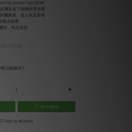
nse pulsed light)技術
真皮層及皮下組織的黑色素 
斑、荷爾蒙斑、老人斑及肝斑
皮秒激光效果
換機頭，終生使用
$6,735.00
暗沉絕殺SET
BUY NOW
Add to Wishlist