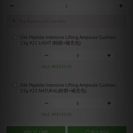
Buy Together and Save More
Silk Peptide Intensive Lifting Ampoule Cushion
13g #21 LIGHT (粉餅+補充包)
SALE HK$350.00
Silk Peptide Intensive Lifting Ampoule Cushion
13g #23 NATURAL(粉餅+補充包)
SALE HK$350.00
ADD TO CART
BUY NOW