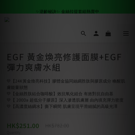
✨逆齡秘訣✨ 金絲拉提套組熱賣中
✨逆齡秘訣✨ 金絲拉提套組熱賣中
全場滿$500 免運費🚚
✨逆齡秘訣✨ 金絲拉提套組熱賣中
EGF 黃金煥亮修護面膜+EGF
彈力爽膚水組
💛【24K黃金煥亮科技】膠體金協同絲綢胜肽與膠原成分 喚醒肌
膚能量狀態
💛【金絲胜肽結合咖啡酸】效抗氧化組合 有效對抗自由基
💛【 200Da 超低分子膠原】深入滲透肌膚層 由內填充彈力密度
💛【高濃度絲綢水】撕下瞬間 肌膚呈現平滑細膩的高級光澤
HK$251.00
HK$782.00
Quantity