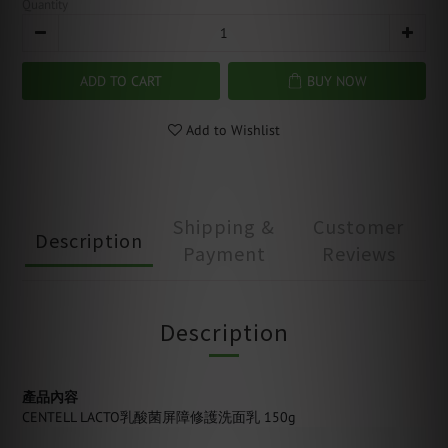
Quantity
ADD TO CART
BUY NOW
Add to Wishlist
Shipping &
Customer
Description
Payment
Reviews
Description
產品內容
CENTELL LACTO乳酸菌屏障修護洗面乳 150g