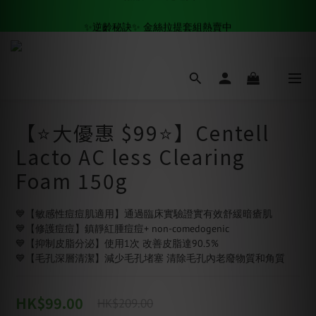
✨逆齡秘訣✨ 金絲拉提套組熱賣中
✨逆齡秘訣✨ 金絲拉提套組熱賣中
全場滿$500 免運費🚚
✨逆齡秘訣✨ 金絲拉提套組熱賣中
【⭐️大優惠 $99⭐️】Centell
Lacto AC less Clearing
Foam 150g
💙【敏感性痘痘肌適用】通過臨床實驗證實有效舒緩暗瘡肌
💙【修護痘痘】鎮靜紅腫痘痘+ non-comedogenic
💙【抑制皮脂分泌】使用1次 改善皮脂達90.5%
💙【毛孔深層清潔】減少毛孔堵塞 清除毛孔內老廢物質和角質
HK$99.00
HK$209.00