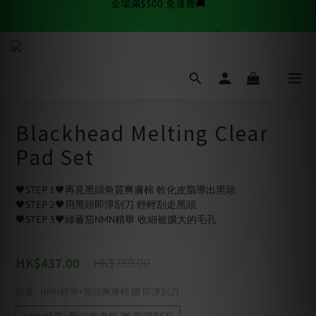
✨逆齡秘訣✨ 金絲拉提套組熱賣中
✨逆齡秘訣✨ 金絲拉提套組熱賣中
全場滿$500 免運費🚚
✨逆齡秘訣✨ 金絲拉提套組熱賣中
Blackhead Melting Clear
Pad Set
🖤STEP 1🖤再見黑頭角質爽膚棉 軟化皮脂導出黑頭
🖤STEP 2🖤用黑頭即淨刮刀 輕輕刮走黑頭
🖤STEP 3🖤綠蕃茄NMN精華 收細被擴大的毛孔
HK$437.00
HK$759.00
容量
: NMN精華+黑頭爽膚棉 贈 即淨刮刀