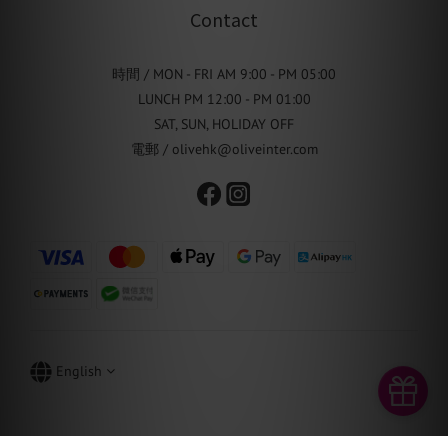
Contact
時間 / MON - FRI AM 9:00 - PM 05:00
LUNCH PM 12:00 - PM 01:00
SAT, SUN, HOLIDAY OFF
電郵 / olivehk@oliveinter.com
English
BUY NOW