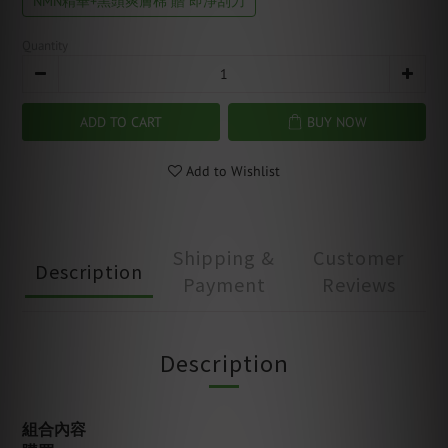
NMN精華+黑頭爽膚棉 贈 即淨刮刀
Quantity
ADD TO CART
BUY NOW
Add to Wishlist
Shipping &
Customer
Description
Payment
Reviews
Description
組合內容