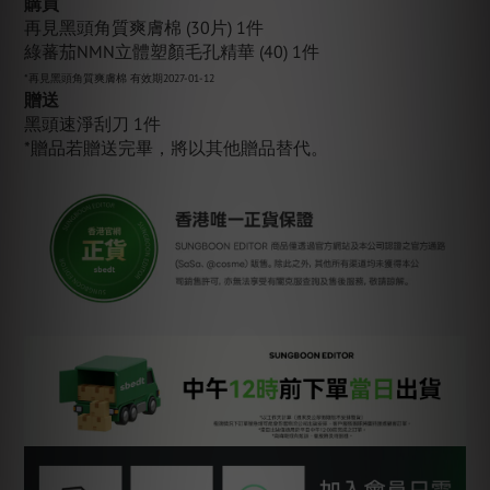
購買
再見黑頭角質爽膚棉 (30片) 1件
綠蕃茄NMN立體塑顏毛孔精華 (40) 1件
*再見黑頭角質爽膚棉 有效期2027-01-12
贈送
黑頭速淨刮刀 1件
*贈品若贈送完畢，將以其他贈品替代。