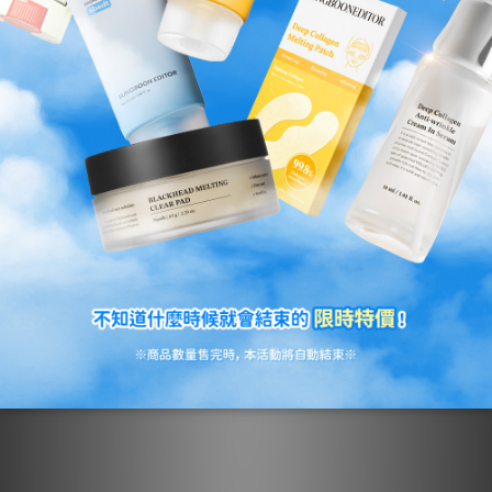
[長效補水保濕]深層膠原蛋白透
[美白均勻膚色]深層膠原蛋白維
明質酸B5保濕過夜面膜(4片裝)
他命C亮白過夜面膜(4片裝)
HK$149.00
HK$149.00
HK$352.00
HK$352.00
NEW