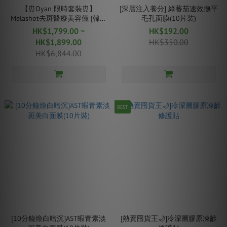
【⏰Oyan 限時套裝⏰】
[深層注入養分] 綠蕃茄速效撫平
Melashot去斑醫療美容儀 [韓國
毛孔面膜(10片裝)
醫療協會認證]
HK$1,799.00 ~
HK$192.00
HK$1,899.00
HK$350.00
HK$6,844.00
BEST
[10分鐘煥白暗沉]AST蝦青素淡
[熱賣囤貨王🌙]冷深層膠原凍齡