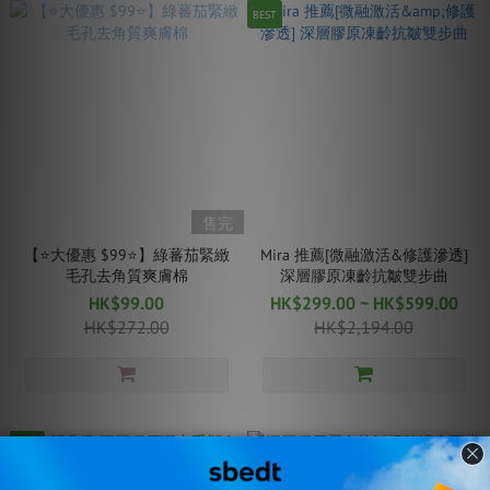
BEST
售完
【⭐️大優惠 $99⭐️】綠蕃茄緊緻
Mira 推薦[微融激活&修護滲透]
毛孔去角質爽膚棉
深層膠原凍齡抗皺雙步曲
HK$99.00
HK$299.00 ~ HK$599.00
HK$272.00
HK$2,194.00
BEST